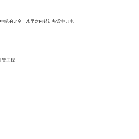
下电缆的架空；水平定向钻进敷设电力电
排管工程
）