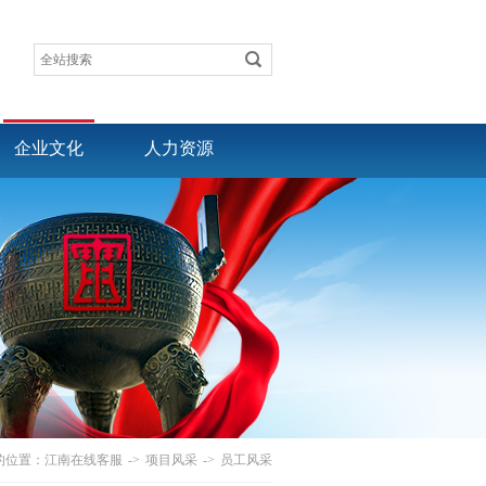
企业文化
人力资源
的位置：
江南在线客服
->
项目风采
->
员工风采