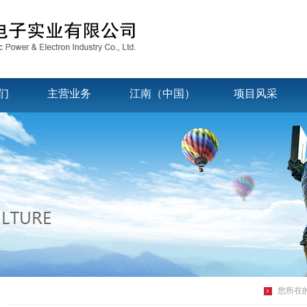
们
主营业务
江南（中国）
项目风采
您所在