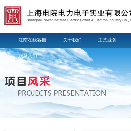
江南在线客服
关于我们
主营业务
联系我们