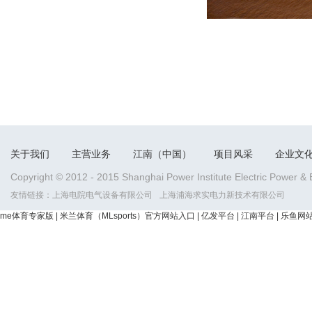
关于我们
主营业务
江南（中国）
项目风采
企业文
Copyright © 2012 - 2015 Shanghai Power Institute Electric Power &
友情链接：
上海电院电气设备有限公司
上海浦海求实电力新技术有限公司
me体育专家版
|
米兰体育（MLsports）官方网站入口
|
亿发平台
|
江南平台
|
乐鱼网