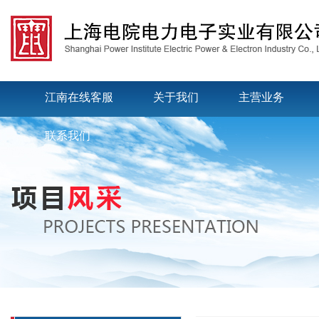
江南在线客服
关于我们
主营业务
联系我们