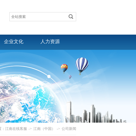
企业文化
人力资源
置：
江南在线客服
->
江南（中国）
->
公司新闻