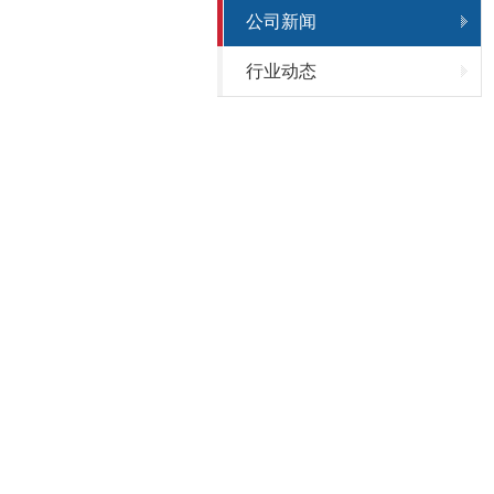
公司新闻
行业动态