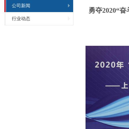
公司新闻
勇夺2020
行业动态