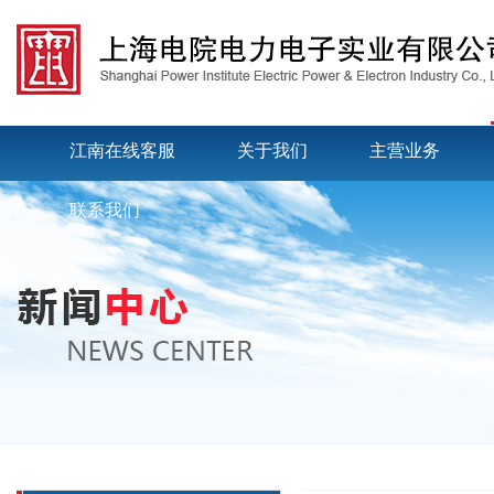
江南在线客服
关于我们
主营业务
联系我们