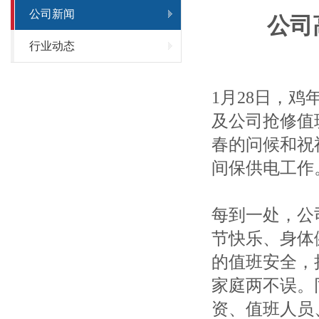
公司新闻
公司
行业动态
1月28日，
及公司抢修值
春的问候和祝
间保供电工作
每到一处，公
节快乐、身体
的值班安全，
家庭两不误。
资、值班人员