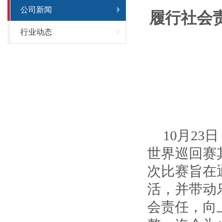
公司新闻
履行社会责
行业动态
10
月
23
日
世界巡回赛
次比赛旨在
活，并带动
会责任，向