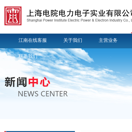
江南在线客服
关于我们
主营业务
联系我们